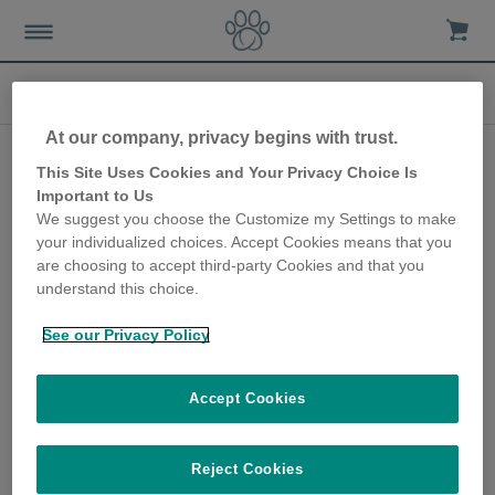
Technologie pour animaux domestiques
At our company, privacy begins with trust.
Des connaissances
This Site Uses Cookies and Your Privacy Choice Is
approfondies sur le
Important to Us
We suggest you choose the Customize my Settings to make
bien-être accru
your individualized choices. Accept Cookies means that you
are choosing to accept third-party Cookies and that you
14th May 2024
understand this choice.
En tant que propriétaires d'animaux de
compagnie, notre connexion est au cœur
See our Privacy Policy
de tout, nous savons que nos animaux sont
des membres importants de notre famille.
Comment pouvons-nous avoir une
Accept Cookies
meilleure compréhension de leur bien-être
?
Reject Cookies
Lire plus