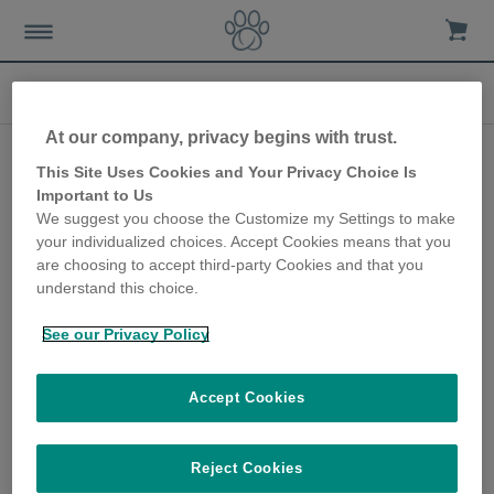
Technologie pour animaux domestiques
At our company, privacy begins with trust.
Des connaissances
This Site Uses Cookies and Your Privacy Choice Is
approfondies sur le
Important to Us
We suggest you choose the Customize my Settings to make
bien-être accru
your individualized choices. Accept Cookies means that you
are choosing to accept third-party Cookies and that you
14th May 2024
understand this choice.
En tant que propriétaires d'animaux de
compagnie, notre connexion est au cœur
See our Privacy Policy
de tout, nous savons que nos animaux sont
des membres importants de notre famille.
Comment pouvons-nous avoir une
Accept Cookies
meilleure compréhension de leur bien-être
?
Reject Cookies
Lire plus