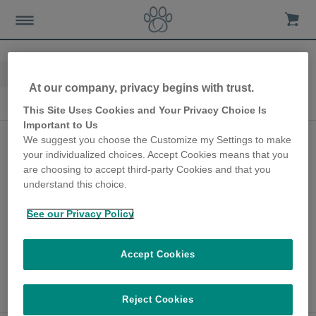
Home
Advice-news
Tecnología para mascotas
At our company, privacy begins with trust.
Tecnología para mascotas
This Site Uses Cookies and Your Privacy Choice Is
Important to Us
Tecnología para
We suggest you choose the Customize my Settings to make
your individualized choices. Accept Cookies means that you
Mascotas para Viajar
are choosing to accept third-party Cookies and that you
understand this choice.
4th July 2024
El Poder de la Conectividad: Tecnología
See our Privacy Policy
para Mascotas Habilitada con Aplicaciones
para Mantenerte en Contacto con Tu
Accept Cookies
Mascota Durante la Temporada de Viajes.
Mostrar más
Reject Cookies