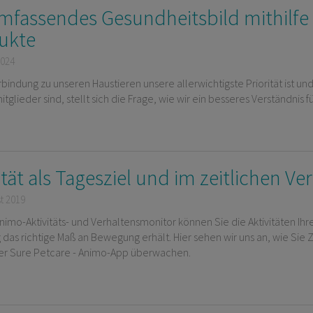
mfassendes Gesundheitsbild mithilfe
ukte
2024
rbindung zu unseren Haustieren unsere allerwichtigste Priorität ist un
itglieder sind, stellt sich die Frage, wie wir ein besseres Verständn
ität als Tagesziel und im zeitlichen Ver
t 2019
nimo-Aktivitäts- und Verhaltensmonitor können Sie die Aktivitäten Ihr
 das richtige Maß an Bewegung erhält. Hier sehen wir uns an, wie Sie Z
der Sure Petcare - Animo-App überwachen.