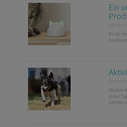
Ein u
Prod
14th May 
Da die Ve
Familienm
Aktiv
21st Augus
Mit dem A
jeden Tag
mithilfe 