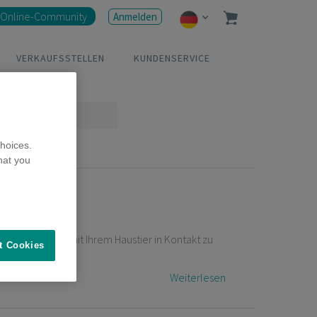
Online-Community
Anmelden
VERKAUFSSTELLEN
KUNDENSERVICE
hoices.
hat you
r Reisesaison mit Ihrem Haustier in Kontakt zu
t Cookies
Weiterlesen