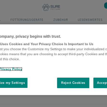
A
FÜTTERUNGSGERÄTE
ZUBEHöR
LESENSWERTES
ompany, privacy begins with trust.
 Uses Cookies and Your Privacy Choice Is Important to Us
t you choose the Customize my Settings to make your individualized c
okies means that you are choosing to accept third-party Cookies and t
 this choice.
ier-Technologie und Reisen
Privacy Policy
024
 der Vernetzung: App-gesteuerte Haustier-Technologie, um während de
ze my Settings
Reject Cookies
Accep