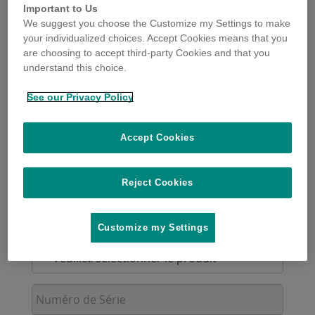
Important to Us
Envoyez nous votre question
We suggest you choose the Customize my Settings to make
your individualized choices. Accept Cookies means that you
Prénom
are choosing to accept third-party Cookies and that you
*
understand this choice.
Nom
See our Privacy Policy
*
Adresse
Accept Cookies
électronique
*
Votre
message
*
Reject Cookies
Numéro
de
Customize my Settings
téléphone
Votre
message
*
Numéro
de