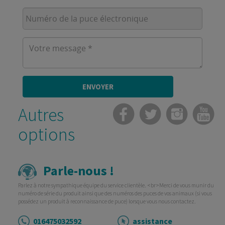
Série
Numéro
de
la
Votre
puce
message
*
électronique
*
ENVOYER
Autres
options
Parle-nous !
Parlez à notre sympathique équipe du service clientèle. <br>Merci de vous munir du
numéro de série du produit ainsi que des numéros des puces de vos animaux (si vous
possédez un produit à reconnaissance de puce) lorsque vous nous contactez.
016475032592
assistance