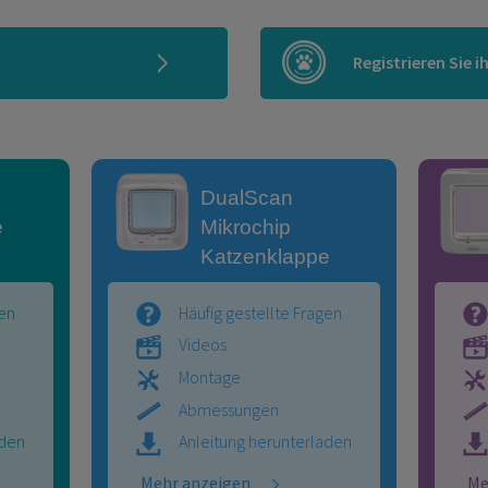
Registrieren Sie i
DualScan
e
Mikrochip
Katzenklappe
gen
Häufig gestellte Fragen
Videos
Montage
Abmessungen
aden
Anleitung herunterladen
Mehr anzeigen
Me