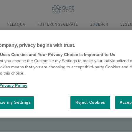
FELAQUA
FÜTTERUNGSGERÄTE
ZUBEHöR
LESE
ompany, privacy begins with trust.
 Uses Cookies and Your Privacy Choice Is Important to Us
t you choose the Customize my Settings to make your individualized c
okies means that you are choosing to accept third-party Cookies and t
 this choice.
Sie unseren neuen digitalen Assiste
Privacy Policy
e Uhr – Klicken Sie einfach auf die 
ze my Settings
Reject Cookies
Accep