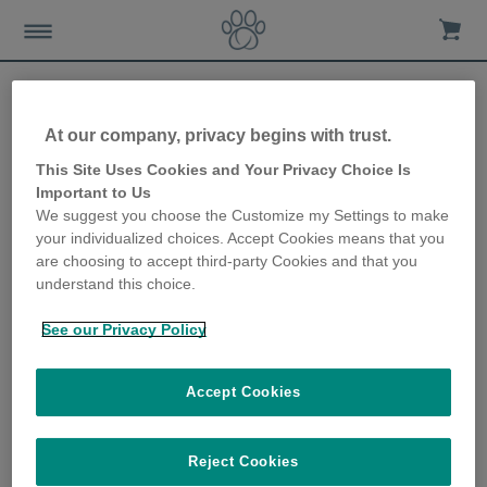
At our company, privacy begins with trust.
Comment le changement
This Site Uses Cookies and Your Privacy Choice Is
Important to Us
d'heure d'octobre peut
We suggest you choose the Customize my Settings to make
your individualized choices. Accept Cookies means that you
affecter votre chien
are choosing to accept third-party Cookies and that you
understand this choice.
2nd July 2019
See our Privacy Policy
Accept Cookies
Reject Cookies