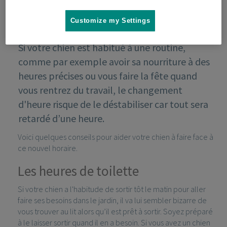
Customize my Settings
Si votre chien est habitué à une routine,
comme par exemple avoir sa nourriture à des
heures précises ou vous faire la fête quand
vous rentrez du travail, le changement
d'heure risque de le déstabiliser car tout sera
retardé d’une heure.
Voici quelques conseils pour aider votre chien à faire face à
ce nouvel horaire.
Les heures de toilette
Si votre chien a l'habitude de sortir tôt le matin pour aller
faire ses besoins dans le jardin, il va lui sembler bizarre de
vous trouver au lit alors qu’il est prêt à sortir. Soyez préparé
à le laisser sortir quand il en a besoin. Si vous avez un chien