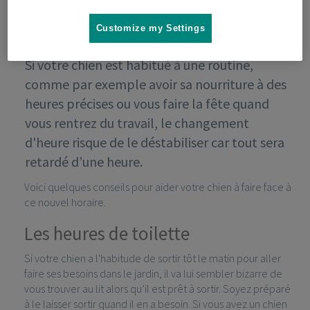
Customize my Settings
Si votre chien est habitué à une routine,
comme par exemple avoir sa nourriture à des
heures précises ou vous faire la fête quand
vous rentrez du travail, le changement
d'heure risque de le déstabiliser car tout sera
retardé d’une heure.
Voici quelques conseils pour aider votre chien à faire face à
ce nouvel horaire.
Les heures de toilette
Si votre chien a l'habitude de sortir tôt le matin pour aller
faire ses besoins dans le jardin, il va lui sembler bizarre de
vous trouver au lit alors qu’il est prêt à sortir. Soyez préparé
à le laisser sortir quand il en a besoin. Si vous avez un chien