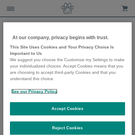
At our company, privacy begins with trust.
Comment le changement
This Site Uses Cookies and Your Privacy Choice Is
Important to Us
d'heure d'octobre peut
We suggest you choose the Customize my Settings to make
your individualized choices. Accept Cookies means that you
affecter votre chien
are choosing to accept third-party Cookies and that you
understand this choice.
2nd July 2019
See our Privacy Policy
Accept Cookies
Reject Cookies