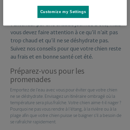
Customize my Settings
Votre chien adorera passer du temps à
l’extérieur par une chaude journée d’été, mais
vous devez faire attention à ce qu’il n’ait pas
trop chaud et qu’il ne se déshydrate pas.
Suivez nos conseils pour que votre chien reste
au frais et en bonne santé cet été.
Préparez-vous pour les
promenades
Emportez de l'eau avec vous pour éviter que votre chien
ne se déshydrate. Envisagez un itinéraire ombragé où la
température sera plus fraîche. Votre chien aime-t-il nager ?
Pourquoi ne pas vous rendre à l’étang, à la rivière ou à la
plage afin que votre chien puisse se baigner s’il a besoin de
se rafraîchir rapidement.