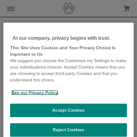
At our company, privacy begins with trust.
Prendre soin de votre chien
This Site Uses Cookies and Your Privacy Choice Is
Important to Us
en été
We suggest you choose the Customize my Settings to make
your individualized choices. Accept Cookies means that you
20th November 2019
are choosing to accept third-party Cookies and that you
understand this choice.
See our Privacy Policy
Accept Cookies
Reject Cookies