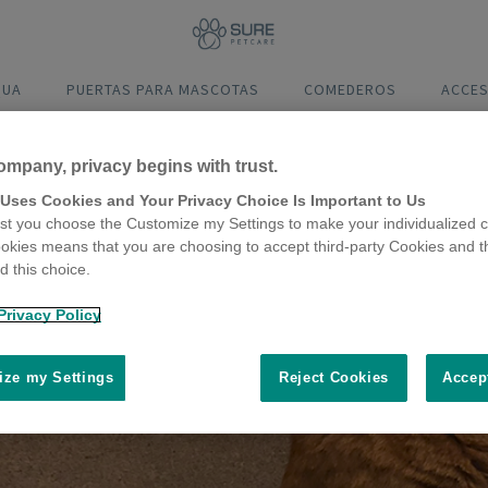
QUA
PUERTAS PARA MASCOTAS
COMEDEROS
ACCE
ompany, privacy begins with trust.
 Uses Cookies and Your Privacy Choice Is Important to Us
t you choose the Customize my Settings to make your individualized c
okies means that you are choosing to accept third-party Cookies and t
 this choice.
Privacy Policy
ze my Settings
Reject Cookies
Accep