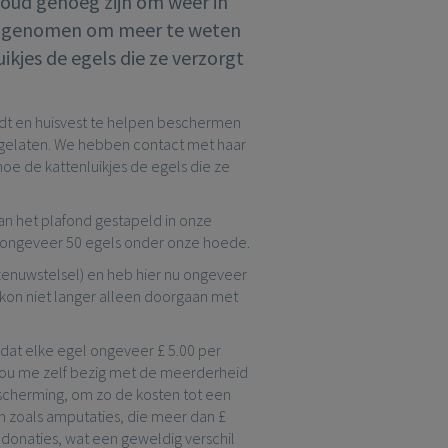
 oud genoeg zijn om weer in
 opgenomen om meer te weten
kjes de egels die ze verzorgt
edt en huisvest te helpen beschermen
ijgelaten. We hebben contact met haar
 de kattenluikjes de egels die ze
an het plafond gestapeld in onze
 ongeveer 50 egels onder onze hoede.
zenuwstelsel) en heb hier nu ongeveer
k kon niet langer alleen doorgaan met
mdat elke egel ongeveer £ 5.00 per
k hou me zelf bezig met de meerderheid
escherming, om zo de kosten tot een
 zoals amputaties, die meer dan £
donaties, wat een geweldig verschil