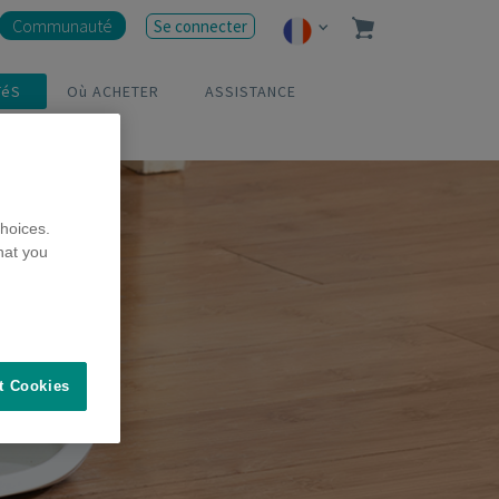
Communauté
Se connecter
TéS
Où ACHETER
ASSISTANCE
hoices.
hat you
t Cookies