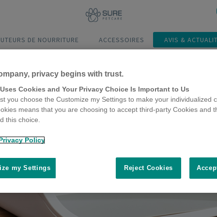
BUTEURS DE NOURRITURE
ACCESSOIRES
AVIS & ACTUALI
ompany, privacy begins with trust.
 Uses Cookies and Your Privacy Choice Is Important to Us
t you choose the Customize my Settings to make your individualized c
okies means that you are choosing to accept third-party Cookies and t
 this choice.
Privacy Policy
ze my Settings
Reject Cookies
Accep