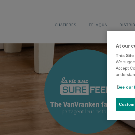
CHATIERES
FELAQUA
DISTRI
At our c
This Site
We sugges
Accept Co
understand
See our 
The VanVranken famille
Customi
partagent leur histoire