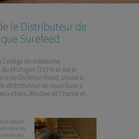
 le Distributeur de
nique Surefeed
u Collège de médecine
t du Michigan (1974) et est le
aire de Dickman Road, située à
e le distributeur de nourriture à
eux chats, Reuben et Charlie et
iture à puce
iens donc les
ourriture des