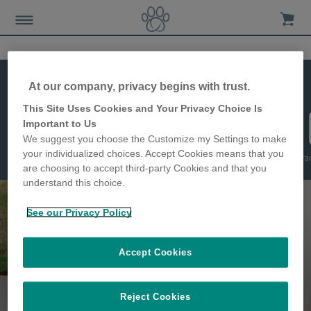
Comparer
At our company, privacy begins with trust.
This Site Uses Cookies and Your Privacy Choice Is
Important to Us
We suggest you choose the Customize my Settings to make
Chatière à Puce
your individualized choices. Accept Cookies means that you
Chatière
Gra
Chatière
Grande chatière
électronique
are choosing to accept third-party Cookies and that you
DualScan
Connect
understand this choice.
See our Privacy Policy
Accept Cookies
Pour des animaux heureux et en
Reject Cookies
sécurité chez eux