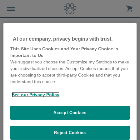
10e Anniversaire
At our company, privacy begins with trust.
Les chats de la maison
This Site Uses Cookies and Your Privacy Choice Is
sont protégés des 52
Important to Us
We suggest you choose the Customize my Settings to make
chats du voisinage !
your individualized choices. Accept Cookies means that you
are choosing to accept third-party Cookies and that you
21st June 2018
understand this choice.
Lucy Walker a été l'une de nos toutes
premières clientes. Nous sommes l'avons
See our Privacy Policy
contactée dans le cadre de notre 10e
anniversaire, pour savoir pourquoi elle était
devenue l’une des premières personnes à
Accept Cookies
adopter nos produits.
Lire plus
Reject Cookies