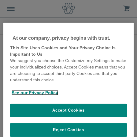
News
At our company, privacy begins with trust.
Sure Petcare gibt den
This Site Uses Cookies and Your Privacy Choice Is
Launch von FELAQUA
Important to Us
We suggest you choose the Customize my Settings to make
CONNECT bekannt
your individualized choices. Accept Cookies means that you
are choosing to accept third-party Cookies and that you
23rd March 2021
understand this choice.
Trinkstation mit App zur Überwachung des
Trinkverhaltens von Katzen: CAMBRIDGE, UK
See our Privacy Policy
(23. März 2021) -- Sure Petcare, der
führende Spezialist im Bereich moderner
Heimtiertechnologie, hat heute die
Accept Cookies
Markteinführung von FELAQUATM CONNECT,
einem neuartigen Wasserversorungs- &
Reject Cookies
Überwachungssystem für Katzen, welches