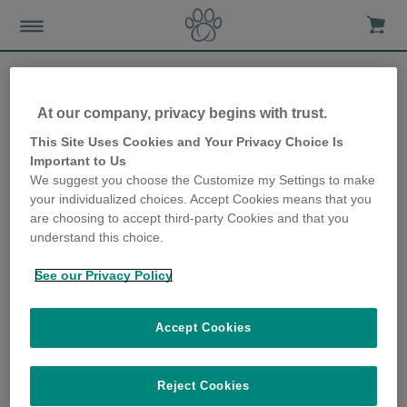
At our company, privacy begins with trust.
Wie Sie die Bedürfnisse
This Site Uses Cookies and Your Privacy Choice Is
Important to Us
Ihrer Katze erfüllen, wenn
We suggest you choose the Customize my Settings to make
your individualized choices. Accept Cookies means that you
alle zu Hause sind
are choosing to accept third-party Cookies and that you
understand this choice.
18th May 2020
See our Privacy Policy
Accept Cookies
Reject Cookies