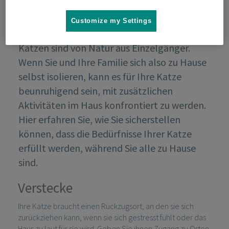
Customize my Settings
Katzen sind von Natur aus Einzelgänger.
Wenn Sie und Ihre Familie sich also zu Hause
selbst isolieren, kann es für Ihre Katze
beunruhigend sein, mit zusätzlichen
Aktivitäten im Haus konfrontiert zu werden.
Hier erfahren Sie, wie Sie sicherstellen
können, dass die Bedürfnisse Ihrer Katze
erfüllt werden, während Sie alle zu Hause
sind.
Verstecke
Ihre Katze braucht einen Rückzugsort, an den sie sich
zurückziehen kann, wenn sie sich gestresst fühlt oder das
Haus zu laut für sie wird. Geben Sie ihnen Zugang zu Orten,