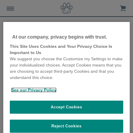
At our company, privacy begins with trust.
Sure Petcare gibt exklusive
This Site Uses Cookies and Your Privacy Choice Is
Important to Us
Vorschau auf den neuen
We suggest you choose the Customize my Settings to make
your individualized choices. Accept Cookies means that you
Futterautomat Connect auf
are choosing to accept third-party Cookies and that you
understand this choice.
der Heimtiermesse
München
See our Privacy Policy
12th March 2019
Accept Cookies
Reject Cookies