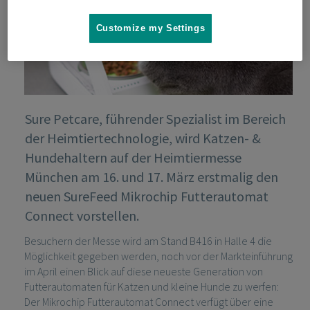
Customize my Settings
Sure Petcare, führender Spezialist im Bereich
der Heimtiertechnologie, wird Katzen- &
Hundehaltern auf der Heimtiermesse
München am 16. und 17. März erstmalig den
neuen SureFeed Mikrochip Futterautomat
Connect vorstellen.
Besuchern der Messe wird am Stand B416 in Halle 4 die
Möglichkeit gegeben werden, noch vor der Markteinführung
im April einen Blick auf diese neueste Generation von
Futterautomaten für Katzen und kleine Hunde zu werfen:
Der Mikrochip Futterautomat Connect verfügt über eine