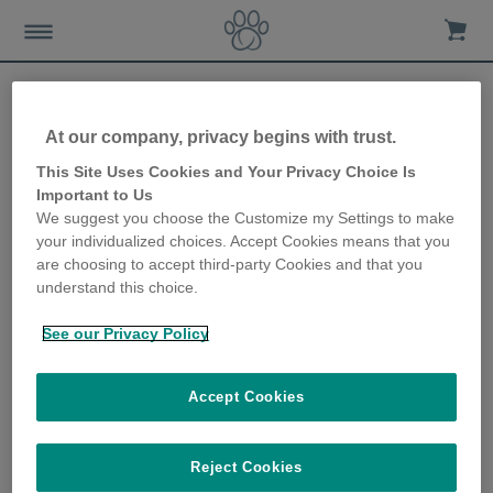
At our company, privacy begins with trust.
So verhindern Sie, dass Ihr
This Site Uses Cookies and Your Privacy Choice Is
Important to Us
Hund das Katzenfutter
We suggest you choose the Customize my Settings to make
your individualized choices. Accept Cookies means that you
frisst
are choosing to accept third-party Cookies and that you
understand this choice.
18th December 2019
See our Privacy Policy
Accept Cookies
Reject Cookies