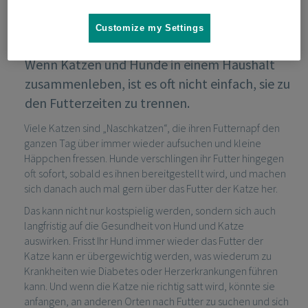
Customize my Settings
Wenn Katzen und Hunde in einem Haushalt
zusammenleben, ist es oft nicht einfach, sie zu
den Futterzeiten zu trennen.
Viele Katzen sind „Naschkatzen“, die ihren Futternapf den
ganzen Tag über immer wieder aufsuchen und kleine
Häppchen fressen. Hunde verschlingen ihr Futter hingegen
oft sofort, sobald es ihnen bereitgestellt wird, und machen
sich danach auch mal gern über das Futter der Katze her.
Das kann nicht nur kostspielig werden, sondern sich auch
langfristig auf die Gesundheit von Hund und Katze
auswirken. Frisst Ihr Hund immer wieder das Futter der
Katze kann er übergewichtig werden, was wiederum zu
Krankheiten wie Diabetes oder Herzerkrankungen führen
kann. Und wenn die Katze nie richtig satt wird, könnte sie
anfangen, an anderen Orten nach Futter zu suchen und sich