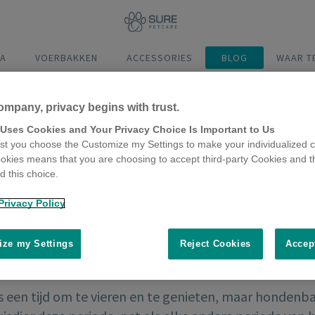
A
VOERBAKKEN
ACCESSORIES
BLOG
WAAR T
ompany, privacy begins with trust.
 Uses Cookies and Your Privacy Choice Is Important to Us
t you choose the Customize my Settings to make your individualized c
okies means that you are choosing to accept third-party Cookies and t
 this choice.
Privacy Policy
ze my Settings
Reject Cookies
Accep
is een tijd om te vieren en te genieten, maar honden