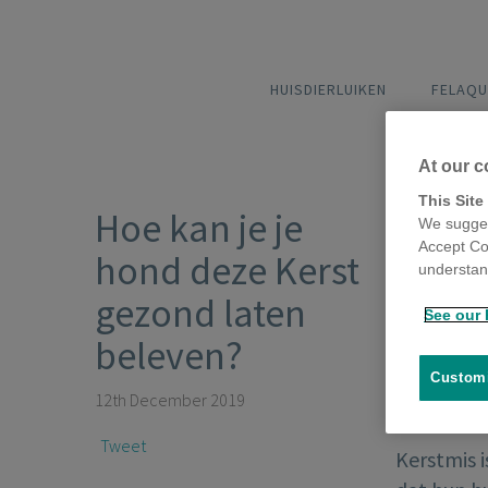
HUISDIERLUIKEN
FELAQU
At our c
This Site
Hoe kan je je
We sugges
Accept Co
hond deze Kerst
understand
gezond laten
See our 
beleven?
Customi
12th December 2019
Tweet
Kerstmis 