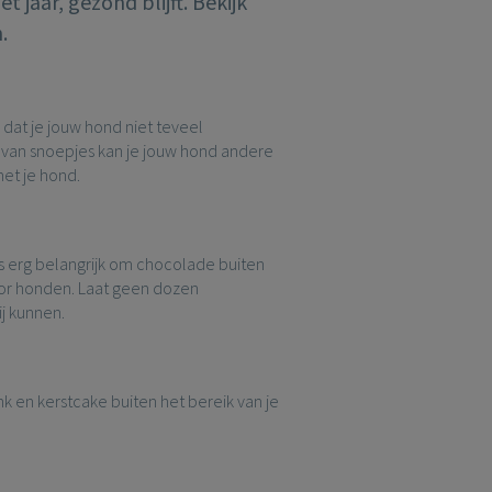
 jaar, gezond blijft. Bekijk
.
dat je jouw hond niet teveel
 van snoepjes kan je jouw hond andere
met je hond.
is erg belangrijk om chocolade buiten
 voor honden. Laat geen dozen
ij kunnen.
nk en kerstcake buiten het bereik van je