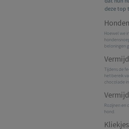
dat hun hu
deze top t
Honden
Hoewel we in
hondensnoepj
beloningen ge
Vermijd
Tijdens de f
het bereik va
chocolade in 
Vermijd
Rozijnen en d
hond.
Kliekjes