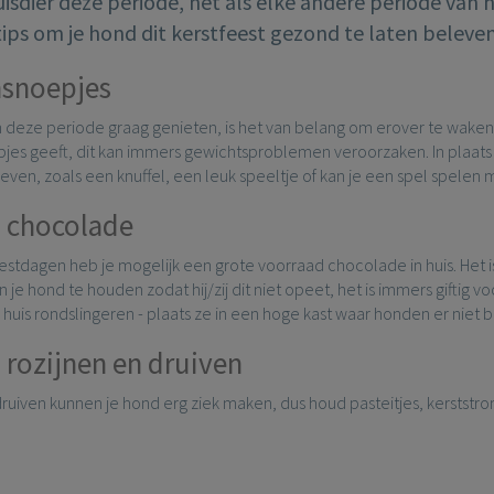
isdier deze periode, net als elke andere periode van het
ips om je hond dit kerstfeest gezond te laten beleven
snoepjes
 deze periode graag genieten, is het van belang om erover te waken 
es geeft, dit kan immers gewichtsproblemen veroorzaken. In plaats
ven, zoals een knuffel, een leuk speeltje of kan je een spel spelen 
 chocolade
eestdagen heb je mogelijk een grote voorraad chocolade in huis. Het 
n je hond te houden zodat hij/zij dit niet opeet, het is immers giftig
huis rondslingeren - plaats ze in een hoge kast waar honden er niet b
 rozijnen en druiven
ruiven kunnen je hond erg ziek maken, dus houd pasteitjes, kerststro