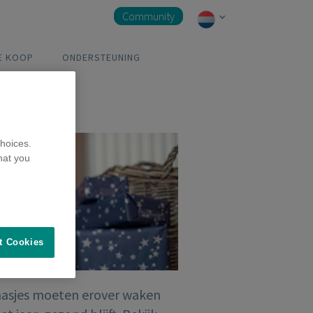
Community
E KOOP
ONDERSTEUNING
hoices.
hat you
t Cookies
baasjes moeten erover waken