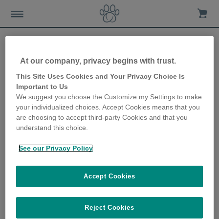
At our company, privacy begins with trust.
De functie avondklok van
This Site Uses Cookies and Your Privacy Choice Is
Important to Us
de kattendeur is een
We suggest you choose the Customize my Settings to make
your individualized choices. Accept Cookies means that you
rustgevend idee voor de
are choosing to accept third-party Cookies and that you
understand this choice.
katteneigenaar
See our Privacy Policy
12th December 2019
Accept Cookies
Reject Cookies