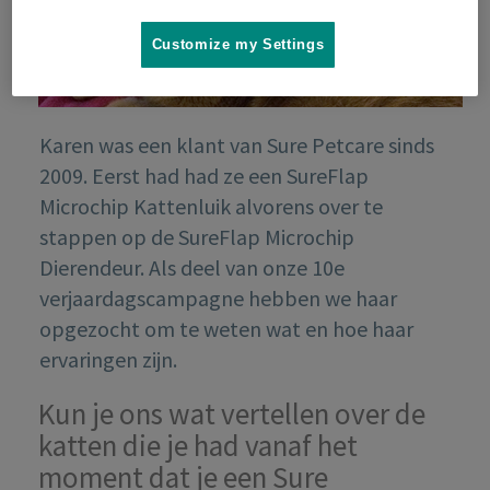
Customize my Settings
Karen was een klant van Sure Petcare sinds
2009. Eerst had had ze een SureFlap
Microchip Kattenluik alvorens over te
stappen op de SureFlap Microchip
Dierendeur. Als deel van onze 10e
verjaardagscampagne hebben we haar
opgezocht om te weten wat en hoe haar
ervaringen zijn.
Kun je ons wat vertellen over de
katten die je had vanaf het
moment dat je een Sure