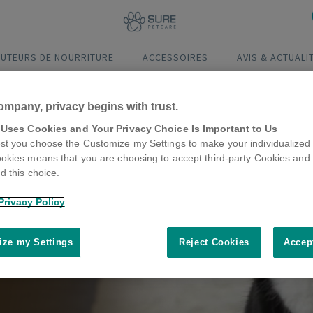
BUTEURS DE NOURRITURE
ACCESSOIRES
AVIS & ACTUALI
ompany, privacy begins with trust.
 Uses Cookies and Your Privacy Choice Is Important to Us
tre
t you choose the Customize my Settings to make your individualized 
okies means that you are choosing to accept third-party Cookies and 
oire
d this choice.
Privacy Policy
ze my Settings
Reject Cookies
Accep