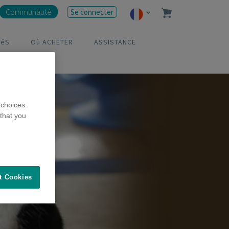
Communauté
Se connecter
TéS
Où ACHETER
ASSISTANCE
choices.
that you
t Cookies