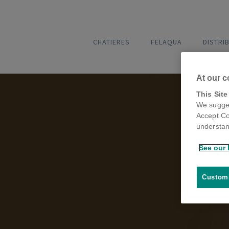
CHATIERES
FELAQUA
DISTRI
At our c
This Site
No
We sugges
Accept Co
hist
understan
See our 
Customi