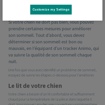
Customize my Settings
Si votre chien ne dort pas bien, vous pouvez
prendre certaines mesures pour améliorer
son sommeil. Tout d’abord, vous devez
déterminer si son sommeil est bon ou
mauvais, en l’équipant d’un tracker Animo, qui
va suivre la qualité de son sommeil chaque
nuit.
Une fois que vous avez identifié un problème de sommeil,
essayez de suivre les étapes ci-dessous pour l’améliorer.
Le lit de votre chien
Votre chien a besoin d’un lit confortable et suffisamment
chaud pour la température de la pièce dans laquelle il
dort. Vous pouvez ajouter une couverture supplémentaire