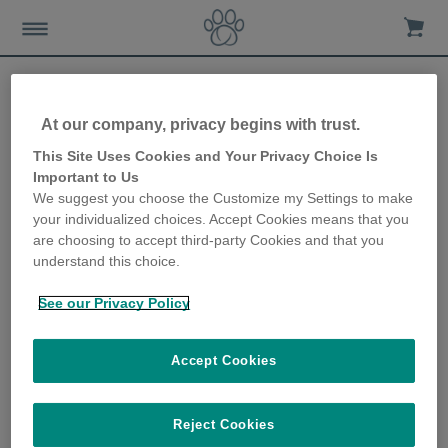
At our company, privacy begins with trust.
Les meilleurs conseils pour
This Site Uses Cookies and Your Privacy Choice Is
Important to Us
que votre chien ait une
We suggest you choose the Customize my Settings to make
your individualized choices. Accept Cookies means that you
bonne nuit de sommeil
are choosing to accept third-party Cookies and that you
understand this choice.
9th June 2022
See our Privacy Policy
Accept Cookies
Reject Cookies