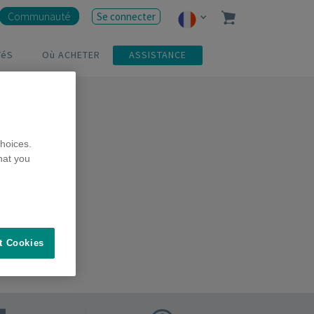
Communauté
Se connecter
TéS
Où ACHETER
ASSISTANCE
hoices.
hat you
t Cookies