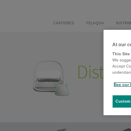
CHATIERES
FELAQUA
DISTRI
At our c
This Site
We sugges
Accept Co
understand
See our 
Customi