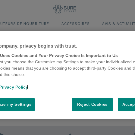
BUTEURS DE NOURRITURE
ACCESSOIRES
AVIS & ACTUALI
ompany, privacy begins with trust.
 Uses Cookies and Your Privacy Choice Is Important to Us
t you choose the Customize my Settings to make your individualized c
okies means that you are choosing to accept third-party Cookies and t
 this choice.
Privacy Policy
ze my Settings
Reject Cookies
Accep