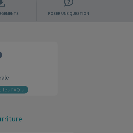
RGEMENTS
POSER UNE QUESTION
rale
re les FAQ’s
urriture