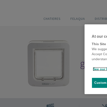
CHATIERES
FELAQUA
DISTRI
At our c
This Site
We sugges
Accept Co
understand
See our 
Customi