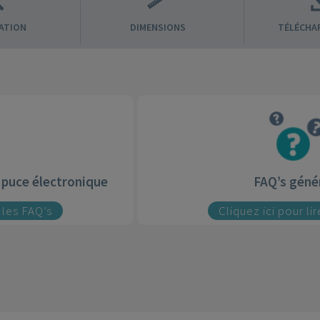
ATION
DIMENSIONS
TÉLÉCHA
à puce électronique
FAQ’s géné
e les FAQ’s
Cliquez ici pour li