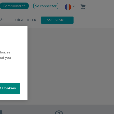
Communauté
Se connecter
TéS
Où ACHETER
ASSISTANCE
hoices.
hat you
t Cookies