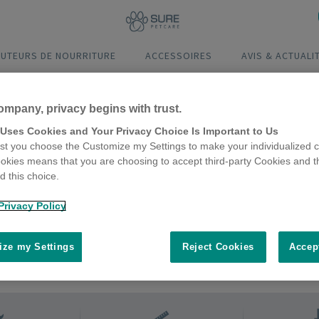
BUTEURS DE NOURRITURE
ACCESSOIRES
AVIS & ACTUALI
ompany, privacy begins with trust.
 Uses Cookies and Your Privacy Choice Is Important to Us
t you choose the Customize my Settings to make your individualized c
okies means that you are choosing to accept third-party Cookies and t
 this choice.
Privacy Policy
ze my Settings
Reject Cookies
Accep