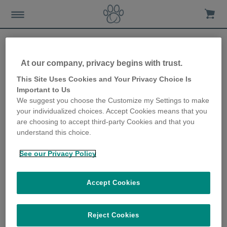
At our company, privacy begins with trust.
Comment la data aide les
This Site Uses Cookies and Your Privacy Choice Is
Important to Us
propriétaires et leurs
We suggest you choose the Customize my Settings to make
your individualized choices. Accept Cookies means that you
animaux domestiques
are choosing to accept third-party Cookies and that you
understand this choice.
10th June 2021
See our Privacy Policy
Accept Cookies
Reject Cookies