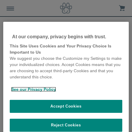
At our company, privacy begins with trust.
Sure Petcare présente les
This Site Uses Cookies and Your Privacy Choice Is
Important to Us
produits de son
We suggest you choose the Customize my Settings to make
your individualized choices. Accept Cookies means that you
écosystème connecté à CES
are choosing to accept third-party Cookies and that you
understand this choice.
21st November 2019
See our Privacy Policy
Accept Cookies
Reject Cookies