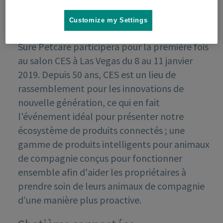
Customize my Settings
Sure Petcare participera pour la première fois
au salon CES à Las Vegas du 8 au 11 janvier
2019. Depuis 50 ans, CES est un lieu de
rassemblement pour les innovations de
nouvelle génération, ce qui en fait
l'événement idéal pour présenter notre
écosystème de produits connectés ; une
gamme de produits intelligents pour animaux
de compagnie conçus pour fonctionner
ensemble afin d'aider les propriétaires à
prendre soin de leurs animaux de compagnie
d’une manière plus proactive.