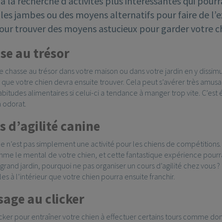
à la recherche d’activités plus intéressantes qui pourr
les jambes ou des moyens alternatifs pour faire de l’e
pour trouver des moyens astucieux pour garder votre c
se au trésor
 chasse au trésor dans votre maison ou dans votre jardin en y dissim
 que votre chien devra ensuite trouver. Cela peut s’avérer très amusa
habitudes alimentaires si celui-ci a tendance à manger trop vite. C’e
n odorat.
s d’agilité canine
ine n’est pas simplement une activité pour les chiens de compétitions.
me le mental de votre chien, et cette fantastique expérience pourra
rand jardin, pourquoi ne pas organiser un cours d’agilité chez vous ? E
les à l’intérieur que votre chien pourra ensuite franchir.
sage au clicker
licker pour entraîner votre chien à effectuer certains tours comme don