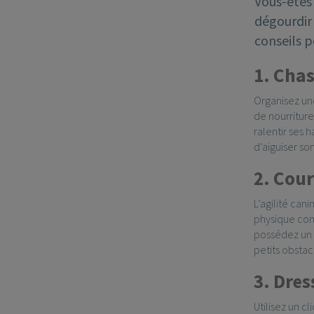
Vous-êtes 
dégourdir 
conseils 
1. Chas
Organisez une
de nourriture
ralentir ses 
d’aiguiser so
2. Cour
L’agilité can
physique com
possédez un g
petits obstac
3. Dres
Utilisez un c