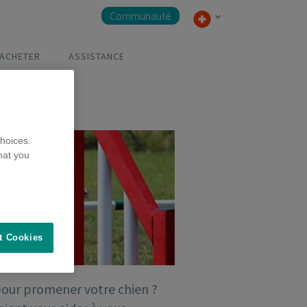
Communauté
 ACHETER
ASSISTANCE
hoices.
hat you
t Cookies
pour promener votre chien ?