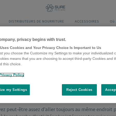
DISTRIBUTEURS DE NOURRITURE
ACCESSOIRES
Où
ompany, privacy begins with trust.
 Uses Cookies and Your Privacy Choice Is Important to Us
t you choose the Customize my Settings to make your individualized c
okies means that you are choosing to accept third-party Cookies and t
 this choice.
Privacy Policy
ze my Settings
Reject Cookies
Accep
vez peut-être assez d’aller toujours au même endroit 