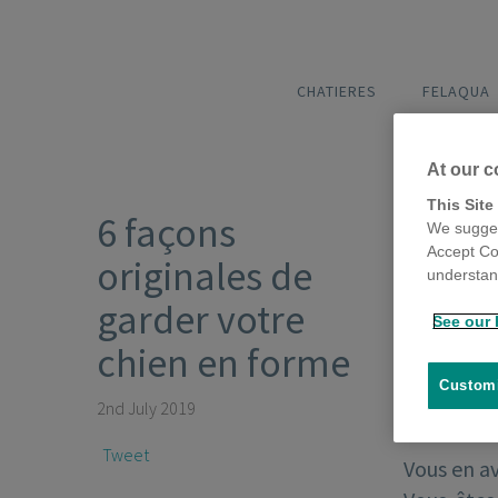
CHATIERES
FELAQUA
At our c
This Site
6 façons
We sugges
Accept Co
originales de
understand
garder votre
See our 
chien en forme
Customi
2nd July 2019
Tweet
Vous en a