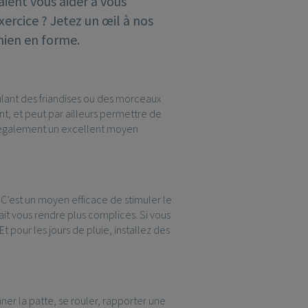
aient vous aider à vous
xercice ? Jetez un œil à nos
hien en forme.
ulant des friandises ou des morceaux
nt, et peut par ailleurs permettre de
st également un excellent moyen
 C’est un moyen efficace de stimuler le
it vous rendre plus complices. Si vous
t pour les jours de pluie, installez des
ner la patte, se rouler, rapporter une