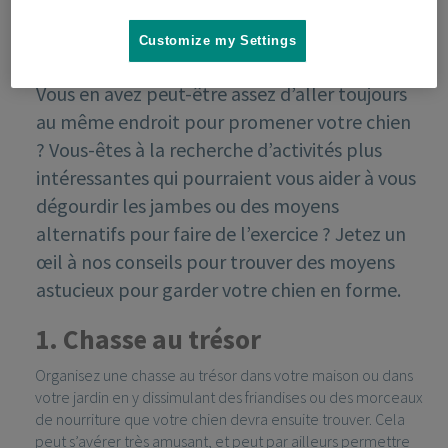
Customize my Settings
Vous en avez peut-être assez d’aller toujours
au même endroit pour promener votre chien
? Vous-êtes à la recherche d’activités plus
intéressantes qui pourraient vous aider à vous
dégourdir les jambes ou des moyens
alternatifs pour faire de l’exercice ? Jetez un
œil à nos conseils pour trouver des moyens
astucieux pour garder votre chien en forme.
1. Chasse au trésor
Organisez une chasse au trésor dans votre maison ou dans
votre jardin en y dissimulant des friandises ou des morceaux
de nourriture que votre chien devra ensuite trouver. Cela
peut s’avérer très amusant, et peut par ailleurs permettre