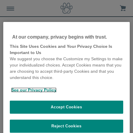
At our company, privacy begins with trust.
6 façons originales de
This Site Uses Cookies and Your Privacy Choice Is
Important to Us
garder votre chien en
We suggest you choose the Customize my Settings to make
your individualized choices. Accept Cookies means that you
forme
are choosing to accept third-party Cookies and that you
understand this choice.
2nd July 2019
See our Privacy Policy
Accept Cookies
Reject Cookies