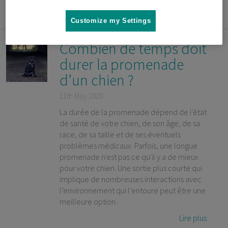
Lire plus
Customize my Settings
Combien de temps doit
durer la promenade
d’un chien ?
11th May 2020
La durée de la promenade dépend de l'état
de santé de votre chien, de son âge, de sa
race, de sa taille et de ses éventuels
problèmes médicaux. Parfois, une longue
promenade n'est pas ce qu'il y a de mieux
pour votre chien. Une sortie plus courte qui
implique de nombreuses interactions avec
l’environnement qui l’entoure peut être une
meilleure option.
Lire plus