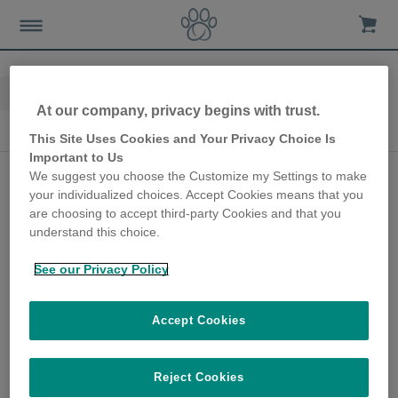
Home
Les-chiens
Soin de chien en extérieur
At our company, privacy begins with trust.
Soin de chien en extérieur
This Site Uses Cookies and Your Privacy Choice Is
Important to Us
Comment construire
We suggest you choose the Customize my Settings to make
your individualized choices. Accept Cookies means that you
un petit parcours
are choosing to accept third-party Cookies and that you
d'Agility dans votre
understand this choice.
jardin
See our Privacy Policy
5th August 2020
Accept Cookies
Se lancer dans un entrainement d'Agility
avec votre chien est plus facile que vous ne
le pensez, et facilement installable dans
Reject Cookies
votre jardin.