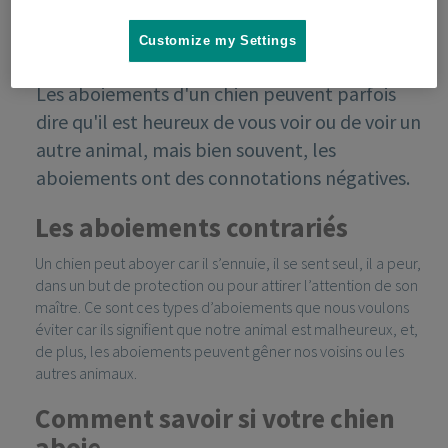
Customize my Settings
Les aboiements d'un chien peuvent parfois
dire qu'il est heureux de vous voir ou de voir un
autre animal, mais bien souvent, les
aboiements ont des connotations négatives.
Les aboiements contrariés
Un chien peut aboyer car il s’ennuie, il se sent seul, il a peur,
dans un but de protection ou pour attirer l’attention de son
maître. Ce sont ces types d’aboiements que nous voulons
éviter car ils signifient que notre animal est malheureux, et,
de plus, les aboiements peuvent gêner nos voisins ou les
autres animaux.
Comment savoir si votre chien
aboie