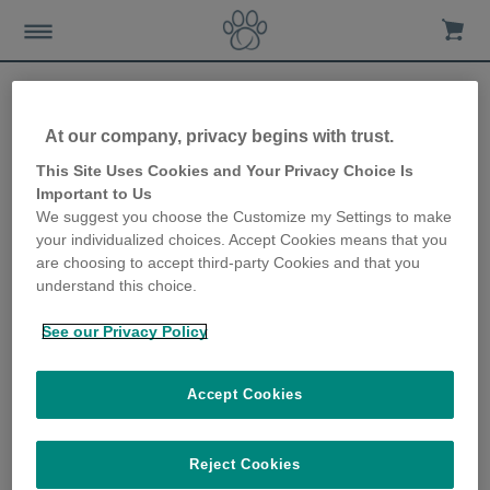
At our company, privacy begins with trust.
Raisons pour lesquelles les
This Site Uses Cookies and Your Privacy Choice Is
Important to Us
chiens aboient et comment
We suggest you choose the Customize my Settings to make
your individualized choices. Accept Cookies means that you
éviter les aboiements
are choosing to accept third-party Cookies and that you
understand this choice.
2nd February 2023
See our Privacy Policy
Accept Cookies
Reject Cookies