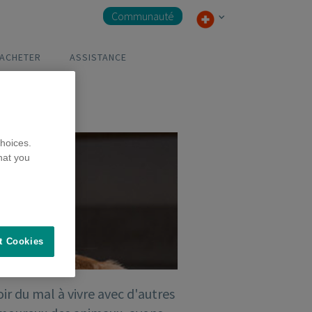
Communauté
 ACHETER
ASSISTANCE
hoices.
hat you
t Cookies
ir du mal à vivre avec d'autres