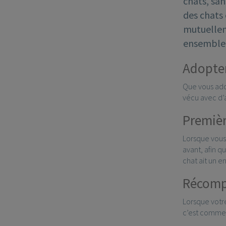
chats, sa
des chats 
mutuelleme
ensemble 
Adopter
Que vous adop
vécu avec d’a
Premièr
Lorsque vous
avant, afin q
chat ait un e
Récompe
Lorsque votr
c’est comme 