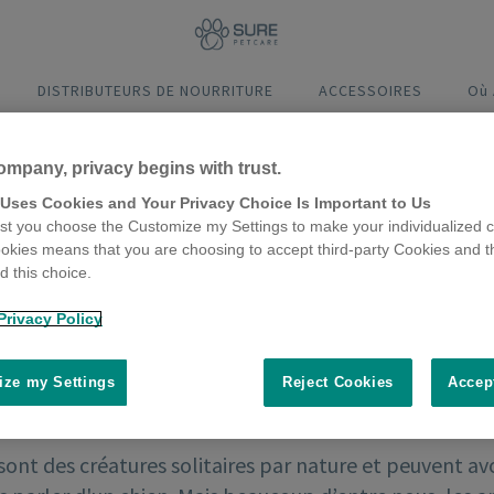
DISTRIBUTEURS DE NOURRITURE
ACCESSOIRES
Où
ompany, privacy begins with trust.
 Uses Cookies and Your Privacy Choice Is Important to Us
t you choose the Customize my Settings to make your individualized c
okies means that you are choosing to accept third-party Cookies and t
 this choice.
Privacy Policy
ze my Settings
Reject Cookies
Accep
sont des créatures solitaires par nature et peuvent avo