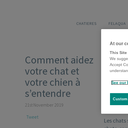
CHATIERES
FELAQUA
At our c
This Site
Comment aidez
We sugges
Accept Co
votre chat et
understand
votre chien à
See our 
s’entendre
Customi
21st November 2019
Tweet
Les chats 