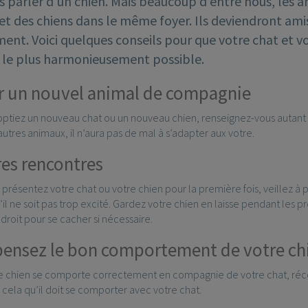
ns parler d'un chien. Mais beaucoup d’entre nous, les
et des chiens dans le même foyer. Ils deviendront amis
nt. Voici quelques conseils pour que votre chat et vo
le plus harmonieusement possible.
 un nouvel animal de compagnie
tiez un nouveau chat ou un nouveau chien, renseignez-vous autant que
utres animaux, il n’aura pas de mal à s’adapter aux votre.
es rencontres
 présentez votre chat ou votre chien pour la première fois, veillez 
u’il ne soit pas trop excité. Gardez votre chien en laisse pendant les 
ndroit pour se cacher si nécessaire.
nsez le bon comportement de votre ch
e chien se comporte correctement en compagnie de votre chat, récom
cela qu’il doit se comporter avec votre chat.