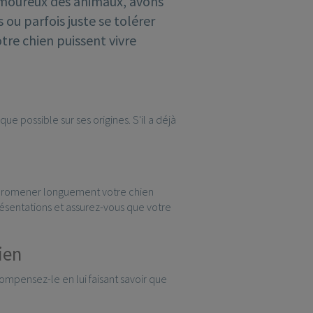
 amoureux des animaux, avons
 ou parfois juste se tolérer
tre chien puissent vivre
 possible sur ses origines. S'il a déjà
à promener longuement votre chien
présentations et assurez-vous que votre
ien
pensez-le en lui faisant savoir que