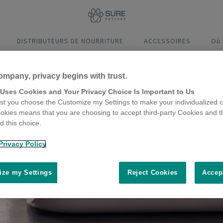
DISTRIBUTEURS DE NOURRITURE
ACCESSOIRES
Où
ompany, privacy begins with trust.
 Uses Cookies and Your Privacy Choice Is Important to Us
t you choose the Customize my Settings to make your individualized c
okies means that you are choosing to accept third-party Cookies and t
 this choice.
Privacy Policy
ze my Settings
Reject Cookies
Accep