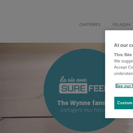
CHATIERES
FELAQUA
At our c
This Site
We sugges
Accept Co
understand
See our 
The Wynne famille
Customi
partagent leur histoire