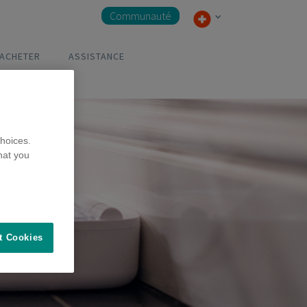
Communauté
 ACHETER
ASSISTANCE
hoices.
hat you
t Cookies