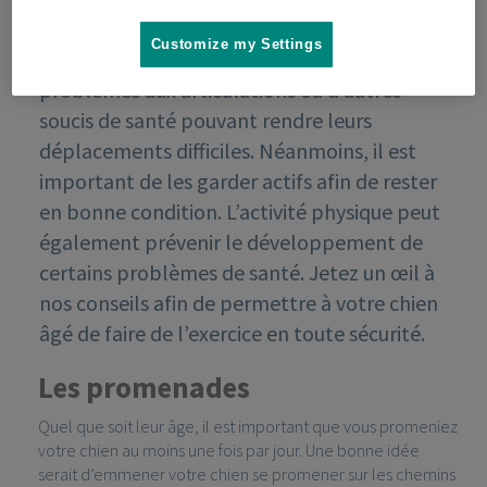
Customize my Settings
Les chiens âgés peuvent présenter des
problèmes aux articulations ou d’autres
soucis de santé pouvant rendre leurs
déplacements difficiles. Néanmoins, il est
important de les garder actifs afin de rester
en bonne condition. L’activité physique peut
également prévenir le développement de
certains problèmes de santé. Jetez un œil à
nos conseils afin de permettre à votre chien
âgé de faire de l’exercice en toute sécurité.
Les promenades
Quel que soit leur âge, il est important que vous promeniez
votre chien au moins une fois par jour. Une bonne idée
serait d’emmener votre chien se promener sur les chemins