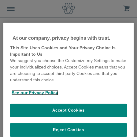
At our company, privacy begins with trust.
Conseils d’exercices pour
This Site Uses Cookies and Your Privacy Choice Is
Important to Us
chiens âgés
We suggest you choose the Customize my Settings to make
your individualized choices. Accept Cookies means that you
2nd February 2023
are choosing to accept third-party Cookies and that you
understand this choice.
See our Privacy Policy
Accept Cookies
Reject Cookies