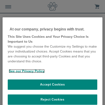
At our company, privacy begins with trust.
Comment savoir si mon
This Site Uses Cookies and Your Privacy Choice Is
Important to Us
chien est en surpoids ?
We suggest you choose the Customize my Settings to make
your individualized choices. Accept Cookies means that you
6th February 2023
are choosing to accept third-party Cookies and that you
understand this choice.
See our Privacy Policy
Accept Cookies
Reject Cookies