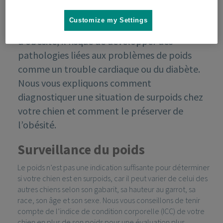
Customize my Settings
Si votre chien est en surpoids ou souffre
d’obésité, il risque de développer des
pathologies liées aux problèmes de poids
comme un trouble cardiaque ou du diabète.
Nous vous expliquons comment
diagnostiquer une situation de surpoids chez
votre chien et comment le préserver de
l’obésité.
Surveillance du poids
Le poids n’est pas une indication suffisante pour déterminer
si votre chien est en surpoids, car il peut varier de celui des
autres chiens selon son gabarit, sa hauteur au garrot, sa
race, son âge et son sexe. Nous vous conseillons de tenir
compte de l’indice de condition corporelle (ICC) de votre
chien en plus de son poids pour une évaluation plus