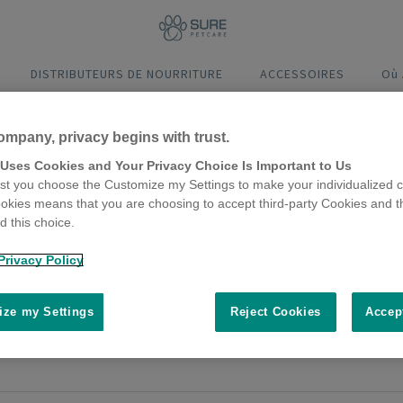
DISTRIBUTEURS DE NOURRITURE
ACCESSOIRES
Où
ompany, privacy begins with trust.
ats
 Uses Cookies and Your Privacy Choice Is Important to Us
t you choose the Customize my Settings to make your individualized c
i-chats
okies means that you are choosing to accept third-party Cookies and t
 this choice.
seils utiles pour aider vos chats à vi
Privacy Policy
ry 2018
sauvage, les chats sont des animaux solitaires qui préfèrent vivre se
ze my Settings
Reject Cookies
Accep
 à certains chats, mais que ferez-vous si ce n’est pas le cas ? Et com