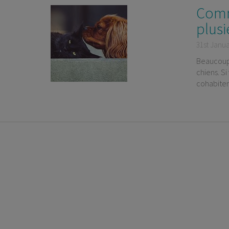
Comm
plus
31st Janu
Beaucoup 
chiens. Si
cohabiter