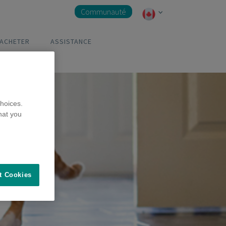
Communauté
 ACHETER
ASSISTANCE
hoices.
hat you
t Cookies