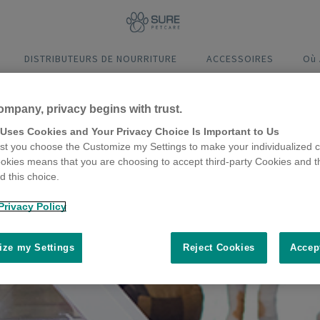
DISTRIBUTEURS DE NOURRITURE
ACCESSOIRES
Où
ompany, privacy begins with trust.
 Uses Cookies and Your Privacy Choice Is Important to Us
t you choose the Customize my Settings to make your individualized c
okies means that you are choosing to accept third-party Cookies and t
 this choice.
Privacy Policy
ze my Settings
Reject Cookies
Accep