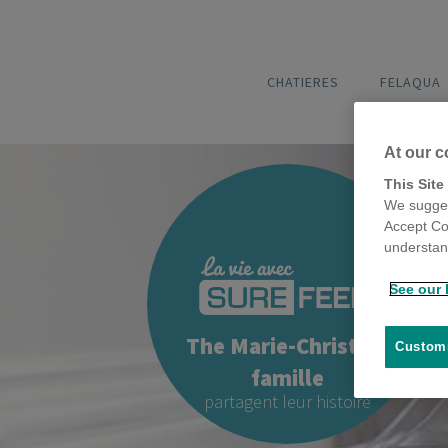
CHATIERES
FELAQUA
At our c
This Site
We sugges
Accept Co
understand
See our 
The Marie-Christine
Customi
famille
partagent leur histoire