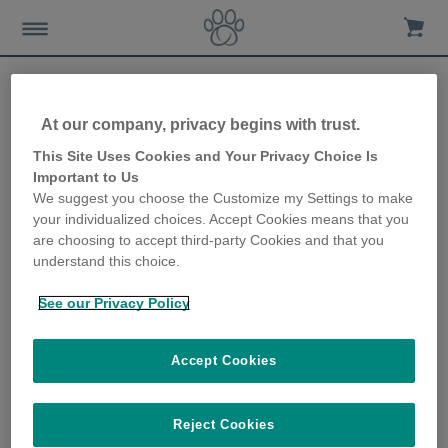
At our company, privacy begins with trust.
Comment Animo peut
This Site Uses Cookies and Your Privacy Choice Is
Important to Us
améliorer la promenade
We suggest you choose the Customize my Settings to make
your individualized choices. Accept Cookies means that you
d'un chien
are choosing to accept third-party Cookies and that you
understand this choice.
27th October 2020
See our Privacy Policy
Accept Cookies
Reject Cookies