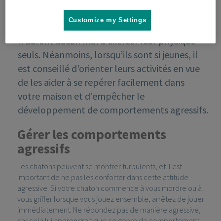
Customize my Settings
Les chatons sont de vraies piles électriques et
n'auront aucun mal à exercer leur physique
seuls. Néanmoins, lorsqu’ils sont si jeunes, il
est conseillé d'orienter leurs activités en vue
de les aider à se repérer facilement dans
votre maison et d’empêcher le
développement de comportements agressifs.
Gérer les comportements
agressifs
Les chatons peuvent se montrer turbulents, et il est
important de ne pas les conforter dans cette attitude
agressive. Si votre chaton commence à vous mordre ou à
vous griffer lorsque vous jouez ensemble, arrêtez de jouer
immédiatement. Ne répondez pas de manière agressive,
car cela lui apprendrait que ce genre de comportement