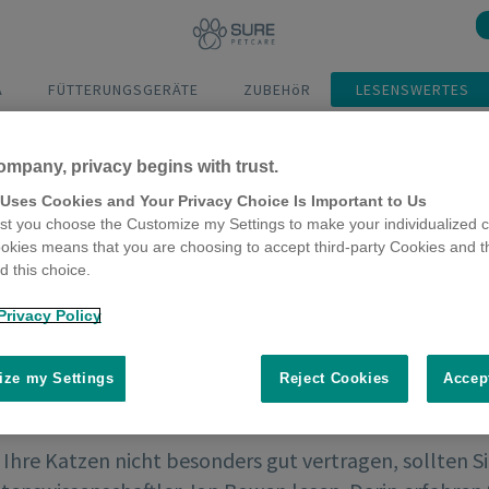
A
FÜTTERUNGSGERÄTE
ZUBEHöR
LESENSWERTES
ompany, privacy begins with trust.
 Uses Cookies and Your Privacy Choice Is Important to Us
t you choose the Customize my Settings to make your individualized c
okies means that you are choosing to accept third-party Cookies and t
 this choice.
Privacy Policy
ze my Settings
Reject Cookies
Accep
Ihre Katzen nicht besonders gut vertragen, sollten Si