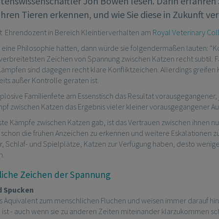
ltenswissenschaftler Jon Bowen lesen. Darin erfahren
Ihren Tieren erkennen, und wie Sie diese in Zukunft v
t Ehrendozent in Bereich Kleintierverhalten am
Royal Veterinary Col
eine Philosophie hätten, dann würde sie folgendermaßen lauten: “Ko
t verbreitetsten Zeichen von Spannung zwischen Katzen recht subtil. 
ämpfen sind dagegen recht klare Konfliktzeichen. Allerdings greifen 
eits außer Kontrolle geraten ist.
plosive Familienfete am Essenstisch das Resultat vorausgegangener, 
ampf zwischen Katzen das Ergebnis vieler kleiner vorausgegangener 
ste Kämpfe zwischen Katzen gab, ist das Vertrauen zwischen ihnen nu
ig, schon die frühen Anzeichen zu erkennen und weitere Eskalationen
er, Schlaf- und Spielplätze, Katzen zur Verfügung haben, desto weni
n.
tliche Zeichen der Spannung
d Spucken
as Äquivalent zum menschlichen Fluchen und weisen immer darauf hin
st - auch wenn sie zu anderen Zeiten miteinander klarzukommen sc