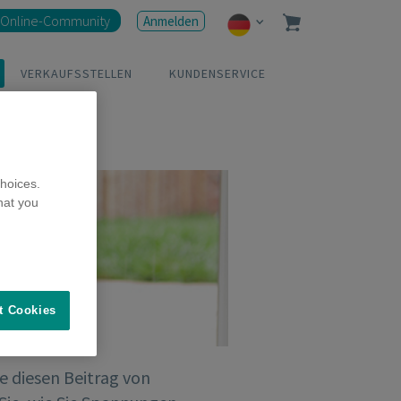
Online-Community
Anmelden
VERKAUFSSTELLEN
KUNDENSERVICE
hoices.
hat you
t Cookies
e diesen Beitrag von