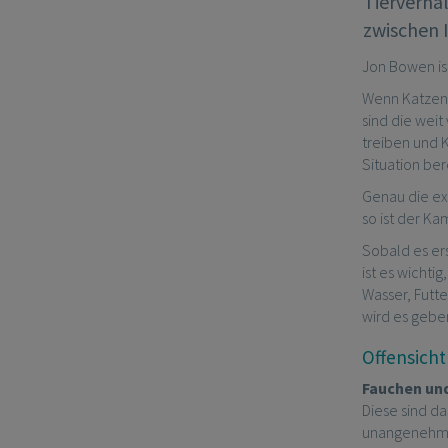
Tierverha
zwischen 
Jon Bowen is
Wenn Katzen 
sind die wei
treiben und K
Situation ber
Genau die ex
so ist der K
Sobald es er
ist es wicht
Wasser, Futt
wird es gebe
Offensich
Fauchen un
Diese sind d
unangenehm i