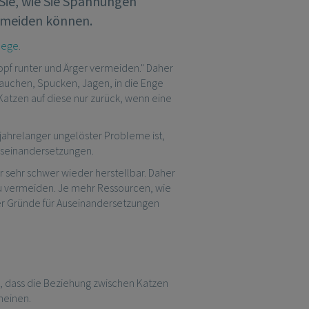
 Sie, wie Sie Spannungen
ermeiden können.
lege
.
pf runter und Ärger vermeiden." Daher
Fauchen, Spucken, Jagen, in die Enge
Katzen auf diese nur zurück, wenn eine
jahrelanger ungelöster Probleme ist,
Auseinandersetzungen.
r sehr schwer wieder herstellbar. Daher
 zu vermeiden. Je mehr Ressourcen, wie
ger Gründe für Auseinandersetzungen
, dass die Beziehung zwischen Katzen
heinen.