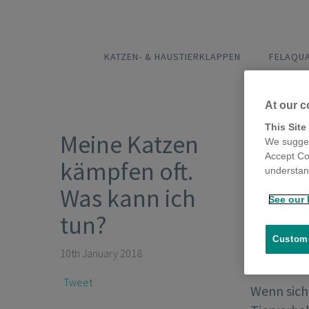
KATZEN- & HAUSTIERKLAPPEN
FELAQU
At our c
This Site
Meine Katzen
We sugges
Accept Co
kämpfen oft.
understand
Was kann ich
See our 
tun?
Customi
10th January 2018
Tweet
Wenn sich 