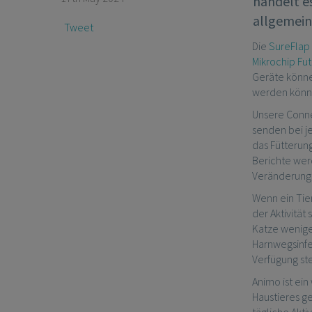
handelt e
allgemein
Tweet
Die
SureFlap
Mikrochip Fu
Geräte könne
werden könn
Unsere Connec
senden bei j
das Fütterung
Berichte wer
Veränderung
Wenn ein Tie
der Aktivität
Katze weniger
Harnwegsinfek
Verfügung ste
Animo ist ei
Haustieres g
tägliche Akti