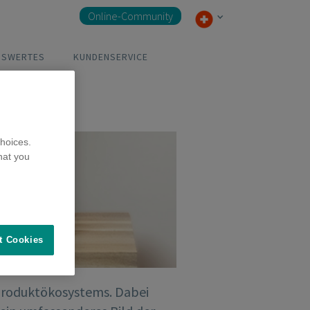
Online-Community
NSWERTES
KUNDENSERVICE
hoices.
hat you
t Cookies
Produktökosystems. Dabei