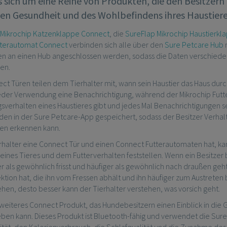
s sich um eine Reihe von Produkten, die den Besitzern
en Gesundheit und des Wohlbefindens ihres Haustieres
 Mikrochip Katzenklappe Connect
, die
SureFlap Mikrochip Haustierk
tterautomat Connect
verbinden sich alle über den
Sure Petcare Hub
m
n an einen Hub angeschlossen werden, sodass die Daten verschiede
en.
t Türen teilen dem Tierhalter mit, wann sein Haustier das Haus durch 
eder Verwendung eine Benachrichtigung, während der Mikrochip Futte
sverhalten eines Haustieres gibt und jedes Mal Benachrichtigungen se
den in der Sure Petcare-App gespeichert, sodass der Besitzer Verh
en erkennen kann.
rhalter eine Connect Tür und einen Connect Futterautomaten hat, 
 seines Tieres und dem Futterverhalten feststellen. Wenn ein Besitzer b
 als gewöhnlich frisst und häufiger als gewöhnlich nach draußen geht
tion hat, die ihn vom Fressen abhält und ihn häufiger zum Austreten
hen, desto besser kann der Tierhalter verstehen, was vorsich geht.
n weiteres Connect Produkt, das Hundebesitzern einen Einblick in die
eben kann. Dieses Produkt ist Bluetooth-fähig und verwendet die Su
vität, den Kalorienverbrauch, die Schlafqualität und die Zunahme des