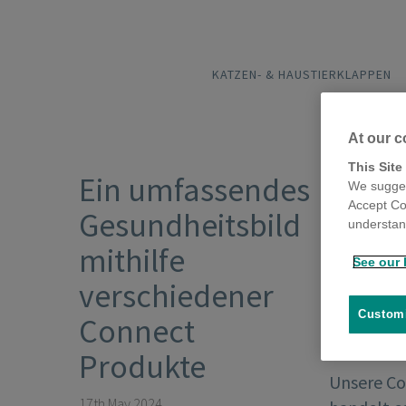
KATZEN- & HAUSTIERKLAPPEN
At our c
This Site
Ein umfassendes
We sugges
Accept Co
Gesundheitsbild
understand
mithilfe
See our 
verschiedener
Customi
Connect
Produkte
Unsere Co
17th May 2024