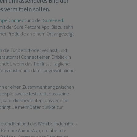
 ein umfassenderes Bild der
 vermitteln sollen.
lappe Connect
und der
SureFeed
it der Sure Petcare App. Bis zu zehn
ner Produkte an einem Ort angezeigt
die Tür betritt oder verlässt, und
rautomat Connect einen Einblick in
ndet, wenn das Tier frisst. Tägliche
altensmuster und damit ungewöhnliche
kann er einen Zusammenhang zwischen
eispielsweise feststellt, dass seine
, kann dies bedeuten, dass er eine
 bringt. Je mehr Datenpunkte zur
 Gesundheit und das Wohlbefinden ihres
re Petcare Animo-App, um über die
 Bellens, Kratzens oder Schüttelns