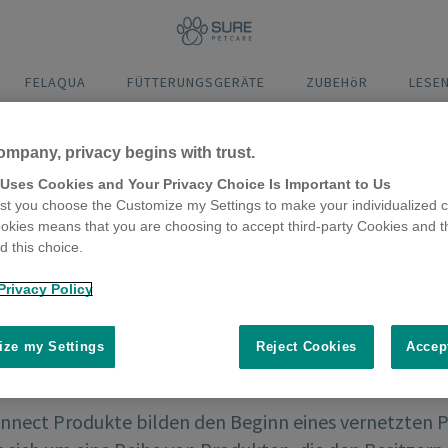
FELAQUA
FÜTTERUNGSGERÄTE
ZUBEHöR
LESE
ompany, privacy begins with trust.
 Uses Cookies and Your Privacy Choice Is Important to Us
t you choose the Customize my Settings to make your individualized c
okies means that you are choosing to accept third-party Cookies and t
 this choice.
Privacy Policy
ze my Settings
Reject Cookies
Accep
nnect Produkte bilden den Beginn eines vernetzten 