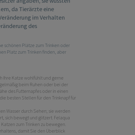
esitzer angaben, sie wüssten
lem, da Tierärzte eine
 Veränderung im Verhalten
Veränderung des
eine schönen Plätze zum Trinken oder
en Platz zum Trinken finden, aber
ch Ihre Katze wohlfühlt und gerne
regelmäßig beim Ruhen oder bei der
Nähe des Futternapfes oder in einen
e besten Stellen für den Trinknapf für
tzen Wasser durch Sehen; sie werden
t, sich bewegt und glitzert. Felaqua
m Katzen zum Trinken zu bewegen.
haltens, damit Sie den Überblick