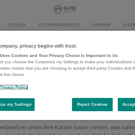
FELAQUA
FÜTTERUNGSGERÄTE
ZUBEHöR
LESE
ompany, privacy begins with trust.
 Uses Cookies and Your Privacy Choice Is Important to Us
t you choose the Customize my Settings to make your individualized c
okies means that you are choosing to accept third-party Cookies and t
 this choice.
Privacy Policy
ze my Settings
Reject Cookies
Accep
enbesitzer sehen ihre Katzen kaum trinken, was wahrsc