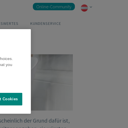
Online-Community
NSWERTES
KUNDENSERVICE
hoices.
hat you
t Cookies
heinlich der Grund dafür ist,