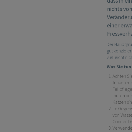
dass in e
nichts von
Veränderu
einer erw
Fressverh
Der Hauptgrun
gut konzipie
vielleicht ni
Was Sie tun
Achten Sie
trinken m
Fellpflege
lauten un
Katzen sin
Im Gegens
von Wasser
Connect w
Verwenden