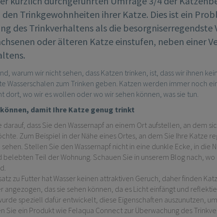
iner kürzlich durchgeführten Umfrage 3/4 der Katzenb
 den Trinkgewohnheiten ihrer Katze. Dies ist ein Prob
ng des Trinkverhaltens als die besorgniserregendste
achsenen oder älteren Katze einstufen, neben einer 
altens.
d, warum wir nicht sehen, dass Katzen trinken, ist, dass wir ihnen k
rte Wasserschalen zum Trinken geben. Katzen werden immer noch ein
cht dort, wo wir es wollen oder wo wir sehen können, was sie tun.
 können, damit Ihre Katze genug trinkt
 darauf, dass Sie den Wassernapf an einem Ort aufstellen, an dem si
öchte. Zum Beispiel in der Nähe eines Ortes, an dem Sie Ihre Katze 
 sehen. Stellen Sie den Wassernapf nicht in eine dunkle Ecke, in die 
d belebten Teil der Wohnung. Schauen Sie in unserem Blog nach, wo di
d.
atz zu Futter hat Wasser keinen attraktiven Geruch, daher finden Ka
 angezogen, das sie sehen können, da es Licht einfängt und reflektier
urde speziell dafür entwickelt, diese Eigenschaften auszunutzen, u
 Sie ein Produkt wie Felaqua Connect zur Überwachung des Trinkver