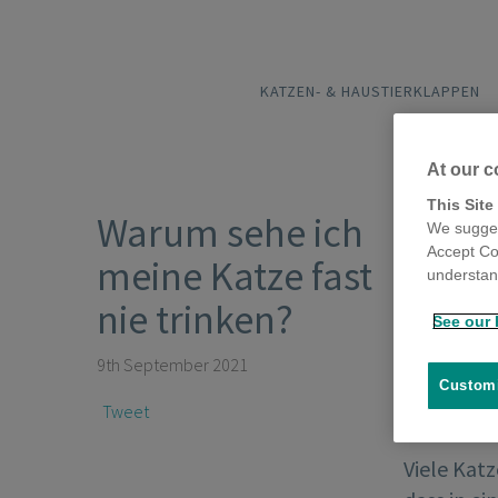
KATZEN- & HAUSTIERKLAPPEN
At our c
This Site
Warum sehe ich
We sugges
Accept Co
meine Katze fast
understand
nie trinken?
See our 
9th September 2021
Customi
Tweet
Viele Katz