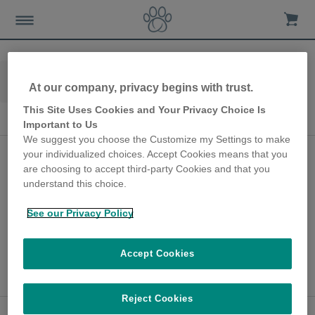
Home
Nieuws-en-advies
Dog-care
At our company, privacy begins with trust.
Algemene hondenverzorging
This Site Uses Cookies and Your Privacy Choice Is
Algemene hondenverzorging
Important to Us
We suggest you choose the Customize my Settings to make
Hoe u uw hond thuis
your individualized choices. Accept Cookies means that you
are choosing to accept third-party Cookies and that you
kunt bezighouden
understand this choice.
12th March 2020
See our Privacy Policy
Wanneer u thuis tijd doorbrengt, helpen
deze toptips om uw hond bezig te houden.
Accept Cookies
Verder lezen
Reject Cookies