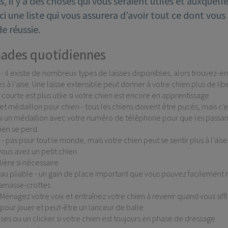
, il y a des choses qui vous seraient utiles et auxquel
ci une liste qui vous assurera d’avoir tout ce dont vou
 réussie.
ades quotidiennes
 - il existe de nombreux types de laisses disponibles, alors trouvez-e
à l'aise. Une laisse extensible peut donner à votre chien plus de li
s courte est plus utile si votre chien est encore en apprentissage
 et médaillon pour chien - tous les chiens doivent être pucés, mais c
si un médaillon avec votre numéro de téléphone pour que les passan
hien se perd.
 - pas pour tout le monde, mais votre chien peut se sentir plus à l’aise 
 vous avez un petit chien
ière si nécessaire
eau pliable - un gain de place important que vous pouvez facilement 
ramasse-crottes
 - Ménagez votre voix et entraînez votre chien à revenir quand vous siff
pour jouer et peut-être un lanceur de balle
ises ou un clicker si votre chien est toujours en phase de dressage