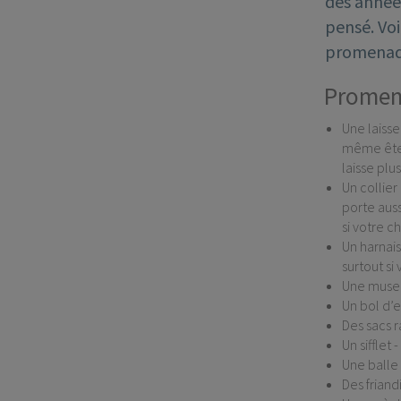
des années
pensé. Voi
promenade
Promen
Une laisse
même êtes 
laisse plu
Un collier
porte aus
si votre c
Un harnais
surtout si
Une musel
Un bol d’
Des sacs 
Un sifflet
Une balle 
Des friand