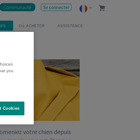
Communauté
Se connecter
TéS
Où ACHETER
ASSISTANCE
hoices.
hat you
t Cookies
romeniez votre chien depuis