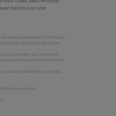
les vous n’avez peut-être pas
s avez besoin pour une
n une avec laquelle votre chien et vous-
berté pour se déplacer tandis qu'une
'est une bonne idée que votre chien
ts puissent vous contacter facilement
si sa laisse est attachée à un harnais,
mettre dans votre sac.
lez