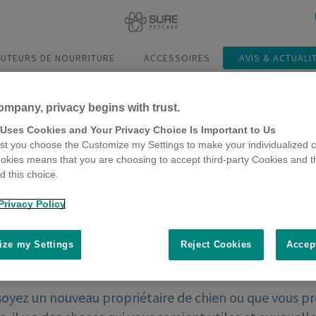
BUTEURS DE NOURRITURE
ACCESSOIRES
AVIS & ACTUALI
ompany, privacy begins with trust.
 Uses Cookies and Your Privacy Choice Is Important to Us
t you choose the Customize my Settings to make your individualized c
okies means that you are choosing to accept third-party Cookies and t
 this choice.
Privacy Policy
ze my Settings
Reject Cookies
Accep
soyez un nouveau propriétaire de chien ou que vous p