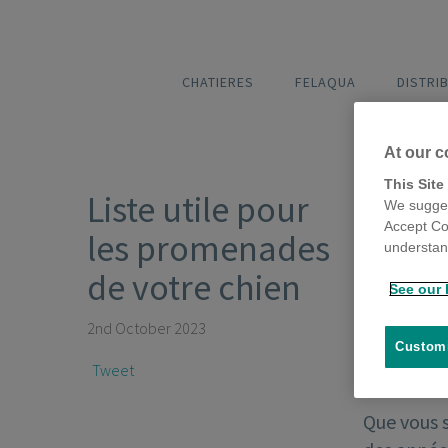
CHATIERES
FELAQUA
DISTRI
At our c
This Site
Liste utile pour
We sugges
Accept Co
les promenades
understand
de votre chien
See our 
2nd October 2023
Customi
Tweet
Que vous 