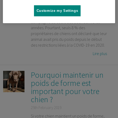
étude récente* que 78 % des vétérinaires
interrogés ont confirmé une augmentation
Customize my Settings
de l'obésité chez les animaux de
compagnie au cours des deux dernières
années. Pourtant, seuls 8 % des
propriétaires de chiens ont déclaré que leur
animal avait pris du poids depuis le début
des restrictions liées à la COVID-19 en 2020.
Lire plus
Pourquoi maintenir un
poids de forme est
important pour votre
chien ?
25th February 2019
Si votre chien maintient un poids de forme,