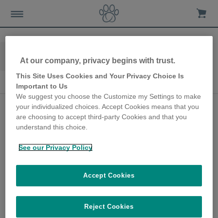
Home
Avis-et-actualites
Les-chiens
At our company, privacy begins with trust.
Santé & comportement du chien
This Site Uses Cookies and Your Privacy Choice Is
Santé & comportement du chien
Important to Us
We suggest you choose the Customize my Settings to make
Votre chien fait-il
your individualized choices. Accept Cookies means that you
are choosing to accept third-party Cookies and that you
vraiment suffisamment
understand this choice.
d'exercice ?
See our Privacy Policy
16th February 2021
Très souvent, les propriétaires d'animaux ne
Accept Cookies
se rendent pas compte du surpoids de leur
animal bien que les vétérinaires en soient
de plus en plus témoins. Au Royaume-Uni,
Reject Cookies
par exemple, PDSA a découvert dans une