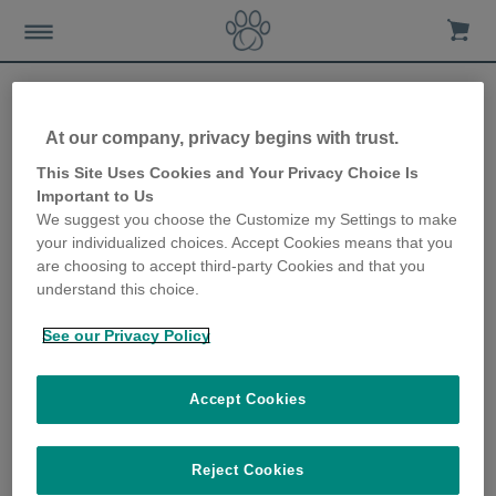
At our company, privacy begins with trust.
Apprendre à un chaton à
This Site Uses Cookies and Your Privacy Choice Is
Important to Us
faire ses besoins dans un
We suggest you choose the Customize my Settings to make
your individualized choices. Accept Cookies means that you
bac à litière
are choosing to accept third-party Cookies and that you
understand this choice.
21st November 2019
See our Privacy Policy
Accept Cookies
Reject Cookies