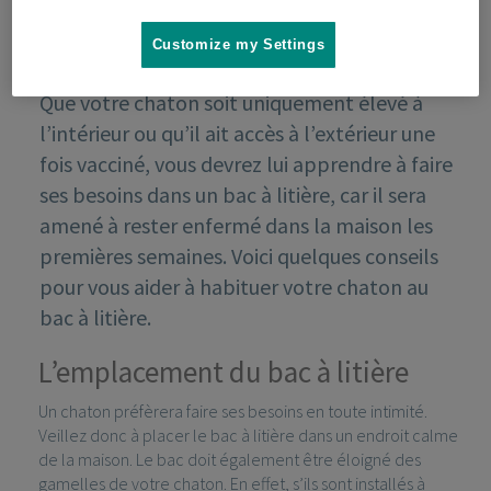
Customize my Settings
Que votre chaton soit uniquement élevé à
l’intérieur ou qu’il ait accès à l’extérieur une
fois vacciné, vous devrez lui apprendre à faire
ses besoins dans un bac à litière, car il sera
amené à rester enfermé dans la maison les
premières semaines. Voici quelques conseils
pour vous aider à habituer votre chaton au
bac à litière.
L’emplacement du bac à litière
Un chaton préfèrera faire ses besoins en toute intimité.
Veillez donc à placer le bac à litière dans un endroit calme
de la maison. Le bac doit également être éloigné des
gamelles de votre chaton. En effet, s’ils sont installés à