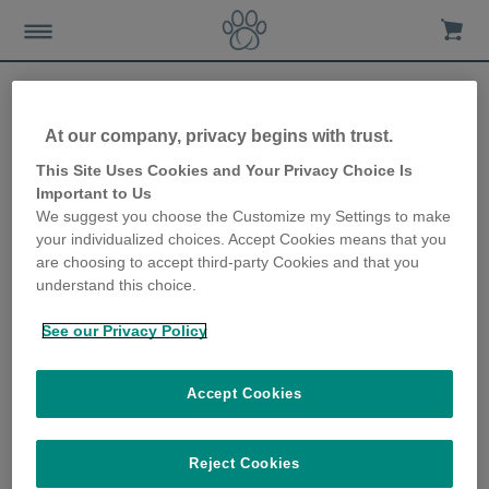
At our company, privacy begins with trust.
Pourquoi Animo est un
This Site Uses Cookies and Your Privacy Choice Is
Important to Us
beau cadeau pour les
We suggest you choose the Customize my Settings to make
your individualized choices. Accept Cookies means that you
propriétaires de chiens
are choosing to accept third-party Cookies and that you
understand this choice.
4th December 2019
See our Privacy Policy
Accept Cookies
Reject Cookies