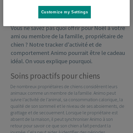
Customize my Settings
Vous ne savez pas quoi offrir pour Noël à votre
ami ou membre de la famille, propriétaire de
chien ? Notre tracker d'activité et de
comportement Animo pourrait être le cadeau
idéal. On vous explique pourquoi.
Soins proactifs pour chiens
De nombreux propriétaires de chiens considèrent leurs
animaux comme un membre de la famille. Animo peut
suivre l’activité de l’animal, sa consommation calorique, la
qualité de son sommeil et le niveau de ses aboiements, de
grattage et de secouement. Lorsque le propriétaire est
absent de la maison, il peut synchroniser Animo à son
retour pour savoir ce que son chien a fait pendant la
journée. Cela peut aider à identifier des périodes