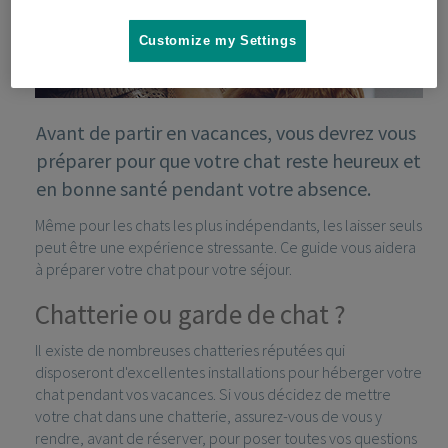
Customize my Settings
Avant de partir en vacances, vous devrez vous
préparer pour que votre chat reste heureux et
en bonne santé pendant votre absence.
Même pour les chats les plus indépendants, les laisser seuls
peut être une expérience stressante. Ce guide vous aidera
à préparer votre chat pour votre séjour.
Chatterie ou garde de chat ?
Il existe de nombreuses chatteries réputées qui
disposeront d'excellentes installations pour héberger votre
chat pendant vos vacances. Si vous décidez de mettre
votre chat dans une chatterie, assurez-vous de vous y
rendre, avant de réserver, pour poser toutes vos questions