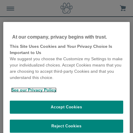
At our company, privacy begins with trust.
Vous partez en vacances ?
This Site Uses Cookies and Your Privacy Choice Is
Important to Us
Préparez votre chat pour
We suggest you choose the Customize my Settings to make
your individualized choices. Accept Cookies means that you
les vacances et choisissez le
are choosing to accept third-party Cookies and that you
understand this choice.
meilleur moyen de garde
See our Privacy Policy
3rd July 2019
Accept Cookies
Reject Cookies