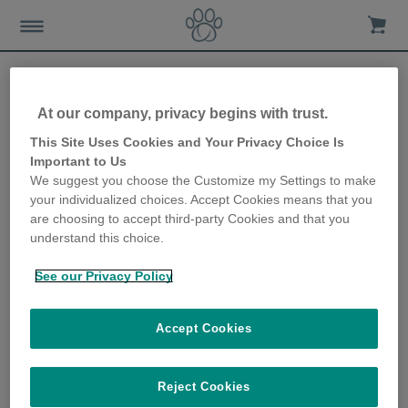
At our company, privacy begins with trust.
Présenter un nouveau
This Site Uses Cookies and Your Privacy Choice Is
Important to Us
chaton à votre chat
We suggest you choose the Customize my Settings to make
your individualized choices. Accept Cookies means that you
21st November 2019
are choosing to accept third-party Cookies and that you
understand this choice.
See our Privacy Policy
Accept Cookies
Reject Cookies