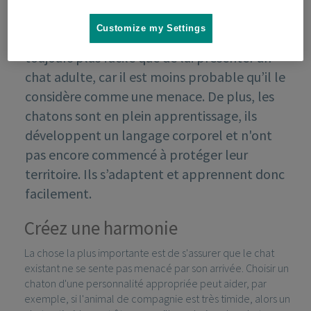
Customize my Settings
Présenter un nouveau chaton à votre chat est
toujours plus facile que de lui présenter un
chat adulte, car il est moins probable qu’il le
considère comme une menace. De plus, les
chatons sont en plein apprentissage, ils
développent un langage corporel et n'ont
pas encore commencé à protéger leur
territoire. Ils s’adaptent et apprennent donc
facilement.
Créez une harmonie
La chose la plus importante est de s'assurer que le chat
existant ne se sente pas menacé par son arrivée. Choisir un
chaton d'une personnalité appropriée peut aider, par
exemple, si l'animal de compagnie est très timide, alors un