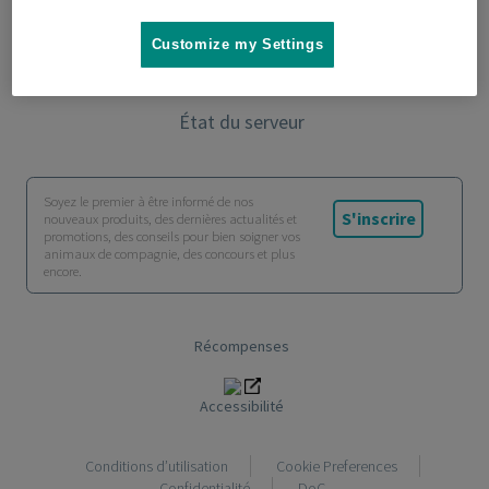
Contact
Customize my Settings
Garantie
État du serveur
Soyez le premier à être informé de nos
S'inscrire
nouveaux produits, des dernières actualités et
promotions, des conseils pour bien soigner vos
animaux de compagnie, des concours et plus
encore.
Récompenses
Accessibilité
Conditions d’utilisation
Cookie Preferences
Confidentialité
DoC