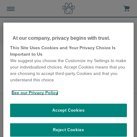
Home
Les-avis-de-nos-clients
At our company, privacy begins with trust.
Grande Chatière Connect à puce électronique
This Site Uses Cookies and Your Privacy Choice Is
Important to Us
We suggest you choose the Customize my Settings to make
your individualized choices. Accept Cookies means that you
haut de page
are choosing to accept third-party Cookies and that you
understand this choice.
See our Privacy Policy
Accept Cookies
Reject Cookies
A propos