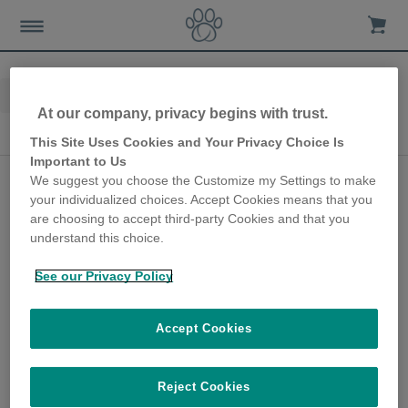
Home
Les-chiens
Le Sommeil du Chien
At our company, privacy begins with trust.
Le Sommeil du Chien
This Site Uses Cookies and Your Privacy Choice Is
Important to Us
Gardez un œil sur ses
We suggest you choose the Customize my Settings to make
your individualized choices. Accept Cookies means that you
habitudes de sommeil
are choosing to accept third-party Cookies and that you
et repérez des
understand this choice.
changements
See our Privacy Policy
20th May 2021
Accept Cookies
Les chiens aiment dormir. En effet, ils
peuvent dormir entre 10 et 14 heures par
jour. Le sommeil dont chaque chien a
Reject Cookies
besoin varie d’un animal à l’autre mais il est